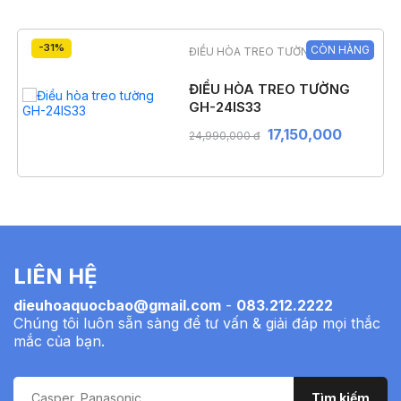
-31%
CÒN HÀNG
ĐIỀU HÒA TREO TƯỜNG
ĐIỀU HÒA TREO TƯỜNG
GH-24IS33
17,150,000
24,990,000 đ
LIÊN HỆ
dieuhoaquocbao@gmail.com
-
083.212.2222
Chúng tôi luôn sẵn sàng để tư vấn & giải đáp mọi thắc
mắc của bạn.